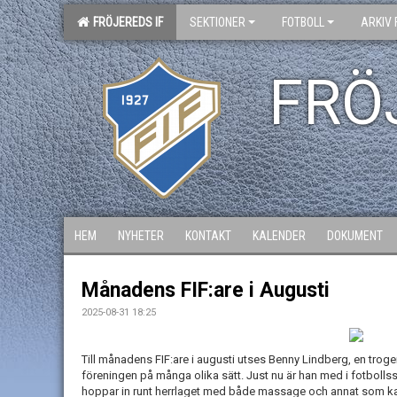
FRÖJEREDS IF
SEKTIONER
FOTBOLL
ARKIV 
FRÖ
HEM
NYHETER
KONTAKT
KALENDER
DOKUMENT
Månadens FIF:are i Augusti
2025-08-31 18:25
Till månadens FIF:are i augusti utses Benny Lindberg, en troge
föreningen på många olika sätt. Just nu är han med i fotbollss
hoppar in runt herrlaget med både massage och annat som 