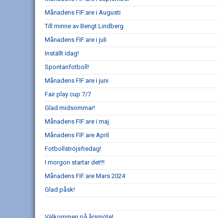
Månadens FIF:are i Augusti
Till minne av Bengt Lindberg
Månadens FIF:are i juli
Inställt idag!
Spontanfotboll!
Månadens FIF:are i juni
Fair play cup 7/7
Glad midsommar!
Månadens FIF:are i maj
Månadens FIF:are April
Fotbollströjsfredag!
I morgon startar det!!!
Månadens FIF:are Mars 2024
Glad påsk!
Välkommen på årsmöte!