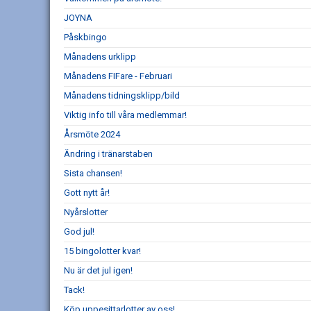
JOYNA
Påskbingo
Månadens urklipp
Månadens FIFare - Februari
Månadens tidningsklipp/bild
Viktig info till våra medlemmar!
Årsmöte 2024
Ändring i tränarstaben
Sista chansen!
Gott nytt år!
Nyårslotter
God jul!
15 bingolotter kvar!
Nu är det jul igen!
Tack!
Köp uppesittarlotter av oss!