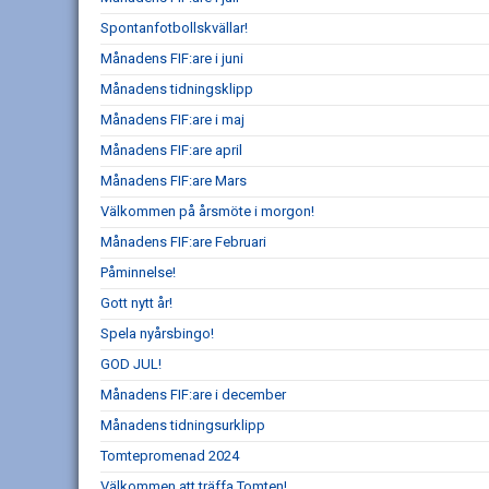
Spontanfotbollskvällar!
Månadens FIF:are i juni
Månadens tidningsklipp
Månadens FIF:are i maj
Månadens FIF:are april
Månadens FIF:are Mars
Välkommen på årsmöte i morgon!
Månadens FIF:are Februari
Påminnelse!
Gott nytt år!
Spela nyårsbingo!
GOD JUL!
Månadens FIF:are i december
Månadens tidningsurklipp
Tomtepromenad 2024
Välkommen att träffa Tomten!