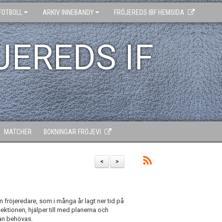
FOTBOLL
ARKIV INNEBANDY
FRÖJEREDS IBF HEMSIDA
JEREDS IF
MATCHER
BOKNINGAR FRÖJEVI
<
>
n fröjeredare, som i många år lagt ner tid på
ektionen, hjälper till med planerna och
kan behövas.