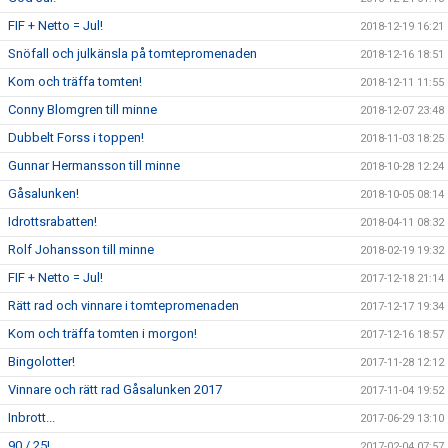
FIF + Netto = Jul!
2018-12-19 16:21
Snöfall och julkänsla på tomtepromenaden
2018-12-16 18:51
Kom och träffa tomten!
2018-12-11 11:55
Conny Blomgren till minne
2018-12-07 23:48
Dubbelt Forss i toppen!
2018-11-03 18:25
Gunnar Hermansson till minne
2018-10-28 12:24
Gåsalunken!
2018-10-05 08:14
Idrottsrabatten!
2018-04-11 08:32
Rolf Johansson till minne
2018-02-19 19:32
FIF + Netto = Jul!
2017-12-18 21:14
Rätt rad och vinnare i tomtepromenaden
2017-12-17 19:34
Kom och träffa tomten i morgon!
2017-12-16 18:57
Bingolotter!
2017-11-28 12:12
Vinnare och rätt rad Gåsalunken 2017
2017-11-04 19:52
Inbrott...
2017-06-29 13:10
90 / 25!
2017-02-04 07:57