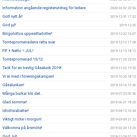
Information angående registerutdrag för ledare
2020-02-02 20:56
Gott nytt år!
2019-12-31 17:52
God jul!
2019-12-25
Bingolottos uppesittarlotter!
2019-12-22 15:07
Tomtepromenadens rätta svar
2019-12-15 17:28
FIF + Netto = JUL!
2019-12-13 18:15
Tomtepromenad 15/12
2019-11-25 23:03
Tack för en trevlig Gåsalunk 2019!
2019-11-02 19:35
Vi är med i föreningskampen!
2019-10-25 18:12
Gåsalunken!
2019-10-14 15:36
Många burkar blir det...
2019-07-23 00:36
Glad sommar!
2019-06-21 18:20
Idrottsrabatter!
2019-04-13 10:34
Viktigt möte i morgon!
2019-03-09 21:22
Välkomna på årsmöte!
2019-02-24 13:20
God Jul!
2018-12-24 01:13