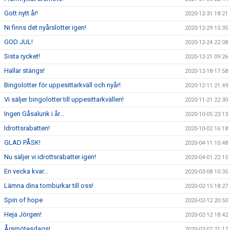
Gott nytt år!
2020-12-31 18:21
Ni finns det nyårslotter igen!
2020-12-29 15:35
GOD JUL!
2020-12-24 22:08
Sista rycket!
2020-12-21 09:26
Hallar stängs!
2020-12-18 17:58
Bingolotter för uppesittarkväll och nyår!
2020-12-11 21:49
Vi säljer bingolotter till uppesittarkvällen!
2020-11-21 22:30
Ingen Gåsalunk i år...
2020-10-05 23:13
Idrottsrabatten!
2020-10-02 16:18
GLAD PÅSK!
2020-04-11 10:48
Nu säljer vi idrottsrabatter igen!
2020-04-01 22:15
En vecka kvar...
2020-03-08 10:35
Lämna dina tomburkar till oss!
2020-02-15 18:27
Spin of hope
2020-02-12 20:50
Heja Jörgen!
2020-02-12 18:42
Årsmötesdags!
2020-02-02 21:17