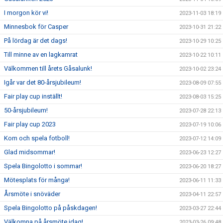
I morgon kör vi!
2023-11-03 18:19
Minnesbok för Casper
2023-10-31 21:22
På lördag är det dags!
2023-10-29 10:25
Till minne av en lagkamrat
2023-10-22 10:11
Välkommen till årets Gåsalunk!
2023-10-02 23:24
Igår var det 80-årsjubileum!
2023-08-09 07:55
Fair play cup inställt!
2023-08-03 15:25
50-årsjubileum!
2023-07-28 22:13
Fair play cup 2023
2023-07-19 10:06
Kom och spela fotboll!
2023-07-12 14:09
Glad midsommar!
2023-06-23 12:27
Spela Bingolotto i sommar!
2023-06-20 18:27
Mötesplats för många!
2023-06-11 11:33
Årsmöte i snöväder
2023-04-11 22:57
Spela Bingolotto på påskdagen!
2023-03-27 22:44
Välkomna på årsmöte idag!
2023-03-26 09:48