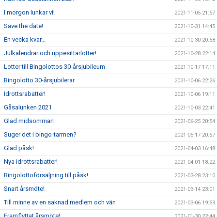
I morgon lunkar vi!
2021-11-05 21:57
Save the date!
2021-10-31 14:45
En vecka kvar...
2021-10-30 20:58
Julkalendrar och uppesittarlotter!
2021-10-28 22:14
Lotter till Bingolottos 30-årsjubileum
2021-10-17 17:11
Bingolotto 30-årsjubilerar
2021-10-06 22:26
Idrottsrabatter!
2021-10-06 19:11
Gåsalunken 2021
2021-10-03 22:41
Glad midsommar!
2021-06-25 20:54
Suger det i bingo-tarmen?
2021-05-17 20:57
Glad påsk!
2021-04-03 16:48
Nya idrottsrabatter!
2021-04-01 18:22
Bingolottoförsäljning till påsk!
2021-03-28 23:10
Snart årsmöte!
2021-03-14 23:01
Till minne av en saknad medlem och vän
2021-03-06 19:59
Framflyttat årsmöte!
2021-01-30 22:44