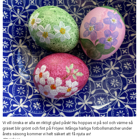
BOKNINGAR FRÖJEVI
Vi vill önska er alla en riktigt glad påsk! Nu hoppas vi på sol och värme så
gräset blir grönt och fint på Fröjevi. Många härliga fotbollsmatcher under
årets säsong kommer vi helt säkert att få njuta av!