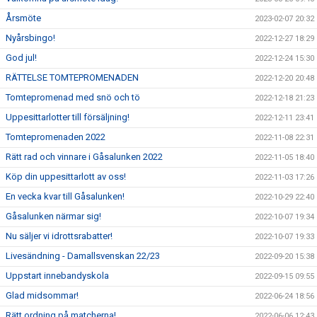
Årsmöte
2023-02-07 20:32
Nyårsbingo!
2022-12-27 18:29
God jul!
2022-12-24 15:30
RÄTTELSE TOMTEPROMENADEN
2022-12-20 20:48
Tomtepromenad med snö och tö
2022-12-18 21:23
Uppesittarlotter till försäljning!
2022-12-11 23:41
Tomtepromenaden 2022
2022-11-08 22:31
Rätt rad och vinnare i Gåsalunken 2022
2022-11-05 18:40
Köp din uppesittarlott av oss!
2022-11-03 17:26
En vecka kvar till Gåsalunken!
2022-10-29 22:40
Gåsalunken närmar sig!
2022-10-07 19:34
Nu säljer vi idrottsrabatter!
2022-10-07 19:33
Livesändning - Damallsvenskan 22/23
2022-09-20 15:38
Uppstart innebandyskola
2022-09-15 09:55
Glad midsommar!
2022-06-24 18:56
Rätt ordning på matcherna!
2022-06-06 12:43