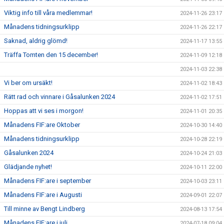
Viktig info till våra medlemmar!
2024-11-26 23:17
Månadens tidningsurklipp
2024-11-26 22:17
Saknad, aldrig glömd!
2024-11-17 13:55
Träffa Tomten den 15 december!
2024-11-09 12:18
2024-11-03 22:38
Vi ber om ursäkt!
2024-11-02 18:43
Rätt rad och vinnare i Gåsalunken 2024
2024-11-02 17:51
Hoppas att vi ses i morgon!
2024-11-01 20:35
Månadens FIF:are Oktober
2024-10-30 14:40
Månadens tidningsurklipp
2024-10-28 22:19
Gåsalunken 2024
2024-10-24 21:03
Glädjande nyhet!
2024-10-11 22:00
Månadens FIF:are i september
2024-10-03 23:11
Månadens FIF:are i Augusti
2024-09-01 22:07
Till minne av Bengt Lindberg
2024-08-13 17:54
Månadens FIF:are i juli
2024-07-18 09:04