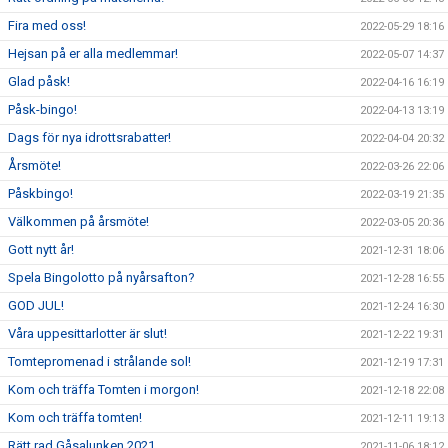
Fira med oss!
2022-05-29 18:16
Hejsan på er alla medlemmar!
2022-05-07 14:37
Glad påsk!
2022-04-16 16:19
Påsk-bingo!
2022-04-13 13:19
Dags för nya idrottsrabatter!
2022-04-04 20:32
Årsmöte!
2022-03-26 22:06
Påskbingo!
2022-03-19 21:35
Välkommen på årsmöte!
2022-03-05 20:36
Gott nytt år!
2021-12-31 18:06
Spela Bingolotto på nyårsafton?
2021-12-28 16:55
GOD JUL!
2021-12-24 16:30
Våra uppesittarlotter är slut!
2021-12-22 19:31
Tomtepromenad i strålande sol!
2021-12-19 17:31
Kom och träffa Tomten i morgon!
2021-12-18 22:08
Kom och träffa tomten!
2021-12-11 19:13
Rätt rad Gåsalunken 2021
2021-11-06 18:12