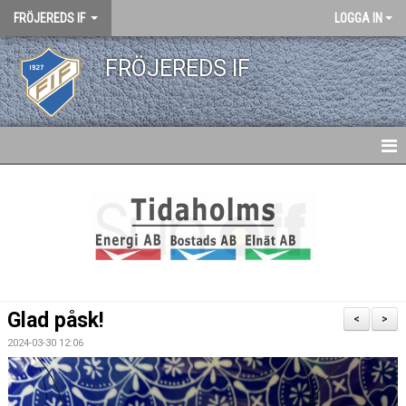
FRÖJEREDS IF
LOGGA IN
FRÖJEREDS IF
HEM
NYHETER
KONTAKT
KALENDER
Glad påsk!
<
>
DOKUMENT
2024-03-30 12:06
MATCHER