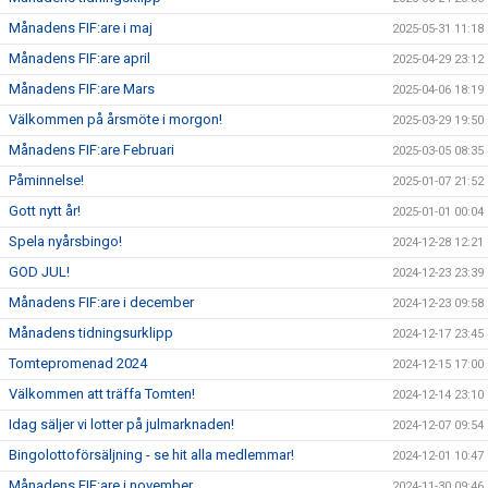
Månadens FIF:are i maj
2025-05-31 11:18
Månadens FIF:are april
2025-04-29 23:12
Månadens FIF:are Mars
2025-04-06 18:19
Välkommen på årsmöte i morgon!
2025-03-29 19:50
Månadens FIF:are Februari
2025-03-05 08:35
Påminnelse!
2025-01-07 21:52
Gott nytt år!
2025-01-01 00:04
Spela nyårsbingo!
2024-12-28 12:21
GOD JUL!
2024-12-23 23:39
Månadens FIF:are i december
2024-12-23 09:58
Månadens tidningsurklipp
2024-12-17 23:45
Tomtepromenad 2024
2024-12-15 17:00
Välkommen att träffa Tomten!
2024-12-14 23:10
Idag säljer vi lotter på julmarknaden!
2024-12-07 09:54
Bingolottoförsäljning - se hit alla medlemmar!
2024-12-01 10:47
Månadens FIF:are i november
2024-11-30 09:46