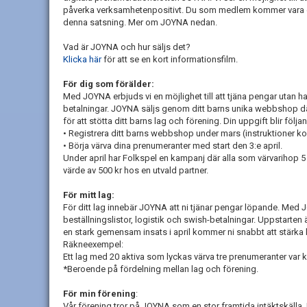
påverka verksamhetenpositivt. Du som medlem kommer vara en 
denna satsning. Mer om JOYNA nedan.
Vad är JOYNA och hur säljs det?
Klicka här
för att se en kort informationsfilm.
För dig som förälder:
Med JOYNA erbjuds vi en möjlighet till att tjäna pengar utan h
betalningar. JOYNA säljs genom ditt barns unika webbshop dä
för att stötta ditt barns lag och förening. Din uppgift blir följa
•
Registrera ditt barns webbshop under
mars
(instruktioner k
•
Börja värva dina prenumeranter med start den
3:e
april
.
Under
april
har
Folkspel
en kampanj
där
alla
som
värvar
ihop 5
värde av 500 kr hos en utvald partner.
För mitt lag:
För ditt lag innebär JOYNA att ni tjänar pengar löpande. Med J
beställningslistor, logistik och swish-betalningar. Uppstarten 
en stark gemensam insats i april kommer ni snabbt att stärka 
Räkneexempel:
Ett lag med 20 aktiva som lyckas värva tre prenumeranter var ka
*
Beroende på fördelning mellan lag och förening.
För min förening
:
Vår förening tror på JOYNA som en stor framtida intäktskälla. D