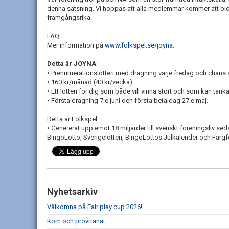
denna satsning. Vi hoppas att alla medlemmar kommer att bidra
framgångsrika.
FAQ
Mer information på
www.folkspel.se/joyna
.
Detta är JOYNA
:
•
Prenumerationslotteri med dragning varje fredag och chans at
•
160 kr/månad (40 kr/vecka)
•
Ett lotteri för dig som både vill vinna stort och som kan tänka
•
Första dragning 7:e juni och första betaldag 27:e maj.
Detta är Folkspel:
•
Genererat upp emot 18 miljarder till svenskt föreningsliv seda
BingoLotto, Sverigelotten, BingoLottos Julkalender och Färg
Nyhetsarkiv
Välkomna på Fair play cup 2026!
Kom och provträna!