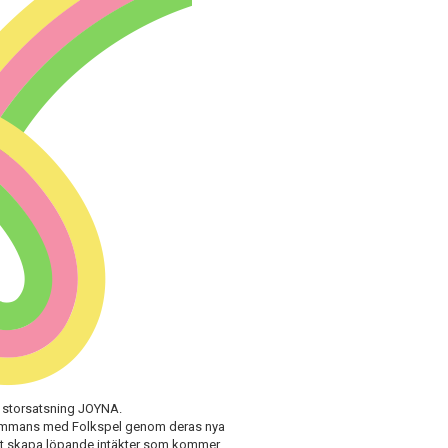
 storsatsning JOYNA.
llsammans med Folkspel genom deras nya
l att skapa löpande intäkter som kommer