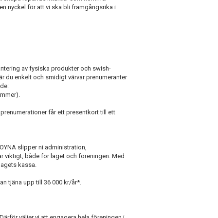
nyckel för att vi ska bli framgångsrika i
antering av fysiska produkter och swish-
r du enkelt och smidigt värvar prenumeranter
nde:
ommer).
 prenumerationer
får
ett presentkort till ett
OYNA slipper ni administration,
är viktigt, både för laget och föreningen. Med
lagets kassa.
n tjäna upp till 36 000 kr/år*.
ärför väljer vi att engagera hela föreningen i