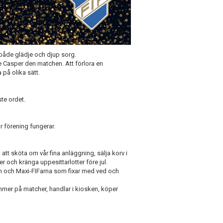
it både glädje och djup sorg.
ade Casper den matchen. Att förlora en
 på olika sätt.
te ordet.
vår förening fungerar.
 att sköta om vår fina anläggning, sälja korv i
 och kränga uppesittarlotter före jul.
lsen och Maxi-FIFarna som fixar med ved och
mmer på matcher, handlar i kiosken, köper