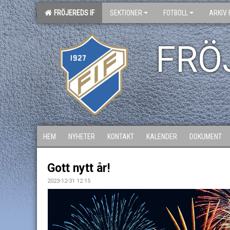
FRÖJEREDS IF
SEKTIONER
FOTBOLL
ARKIV 
FRÖ
HEM
NYHETER
KONTAKT
KALENDER
DOKUMENT
Gott nytt år!
2023-12-31 12:15