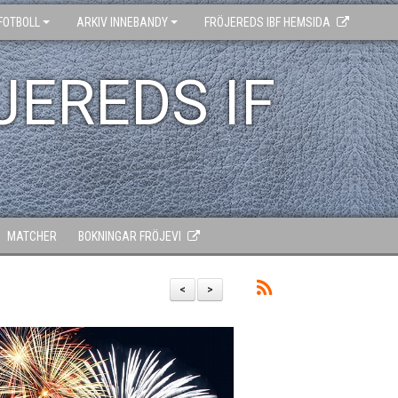
FOTBOLL
ARKIV INNEBANDY
FRÖJEREDS IBF HEMSIDA
JEREDS IF
MATCHER
BOKNINGAR FRÖJEVI
<
>