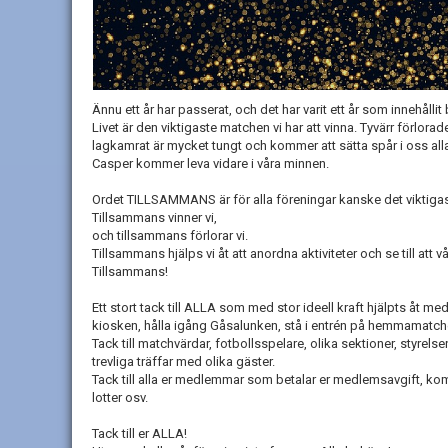
Ännu ett år har passerat, och det har varit ett år som innehåll
Livet är den viktigaste matchen vi har att vinna. Tyvärr förlor
lagkamrat är mycket tungt och kommer att sätta spår i oss alla
Casper kommer leva vidare i våra minnen.
Ordet TILLSAMMANS är för alla föreningar kanske det viktigas
Tillsammans vinner vi,
och tillsammans förlorar vi.
Tillsammans hjälps vi åt att anordna aktiviteter och se till att 
Tillsammans!
Ett stort tack till ALLA som med stor ideell kraft hjälpts åt med
kiosken, hålla igång Gåsalunken, stå i entrén på hemmamatcher
Tack till matchvärdar, fotbollsspelare, olika sektioner, styre
trevliga träffar med olika gäster.
Tack till alla er medlemmar som betalar er medlemsavgift, ko
lotter osv.
Tack till er ALLA!