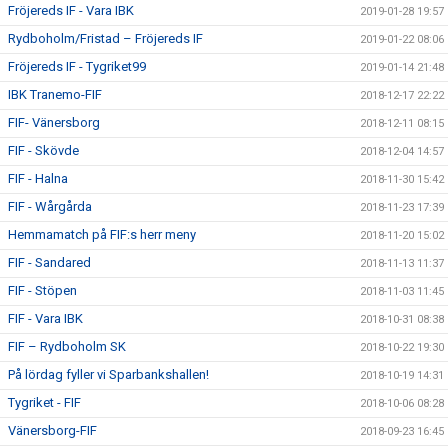
Fröjereds IF - Vara IBK
2019-01-28 19:57
Rydboholm/Fristad – Fröjereds IF
2019-01-22 08:06
Fröjereds IF - Tygriket99
2019-01-14 21:48
IBK Tranemo-FIF
2018-12-17 22:22
FIF- Vänersborg
2018-12-11 08:15
FIF - Skövde
2018-12-04 14:57
FIF - Halna
2018-11-30 15:42
FIF - Wårgårda
2018-11-23 17:39
Hemmamatch på FIF:s herr meny
2018-11-20 15:02
FIF - Sandared
2018-11-13 11:37
FIF - Stöpen
2018-11-03 11:45
FIF - Vara IBK
2018-10-31 08:38
FIF – Rydboholm SK
2018-10-22 19:30
På lördag fyller vi Sparbankshallen!
2018-10-19 14:31
Tygriket - FIF
2018-10-06 08:28
Vänersborg-FIF
2018-09-23 16:45