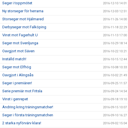
Seger i toppmötet
2016-12-10 14:01
Ny storseger för herrarna
2016-12-03 12:51
Storseger mot Hjälmared
2016-11-26 14:00
Derbyseger mot Falköping
2016-11-18 22:29
Vinst mot Fagerhult U
2016-11-13 17:00
Seger mot Svenljunga
2016-10-29 18:14
Oavgjort mot Säven
2016-10-22 10:21
Inställd match!
2016-10-15 12:44
Seger mot Elfhög
2016-10-08 10:33
Oavgjort i Alingsås
2016-10-02 21:49
Seger i premiären!
2016-09-25 11:57
Serie premiär mot Fritsla
2016-09-24 14:54
Vinst i genrepet
2016-09-18 19:10
Ändring kring träningsmatcher!
2016-09-15 10:07
Seger i första träningsmatchen
2016-09-10 16:27
2 starka nyförvärv klara!
2016-09-02 15:04