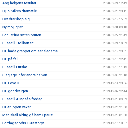
Ang helgens resultat
2020-02-24 12:49
Oj, oj vilken dramatik!
2020-02-20 23:11
Det drar ihop sig….
2020-02-19 15:52
Ny möjlighet...
2020-01-31 09:18
Förlustfria sviten bruten
2020-01-27 21:49
Buss till Trollhättan!
2020-01-24 10:09
FIF hade greppet om serieledarna
2020-01-19 23:01
FIF på fall....
2020-01-10 22:41
Buss till Fritsla!
2020-01-10 11:13
Slagläge inför andra halvan
2020-01-08 21:10
FIF Love IT
2019-12-14 23:36
FIF gör det igen...
2019-12-07 22:44
Buss till Alingsås fredag!
2019-11-28 09:09
FIF-truppen växer
2019-11-26 21:00
Man skall aldrig gå hem i paus!
2019-11-23 01:08
Lördagsgodis i Grästorp!
2019-11-16 18:57