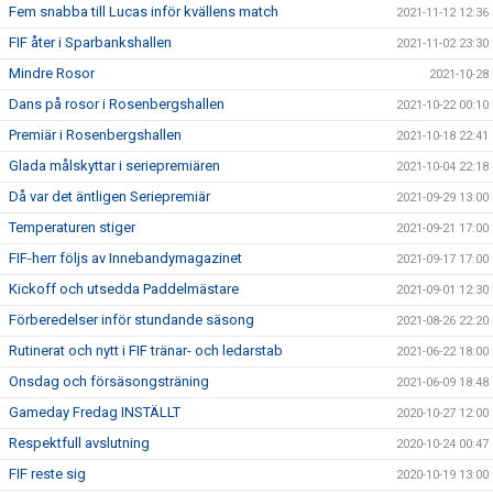
Fem snabba till Lucas inför kvällens match
2021-11-12 12:36
FIF åter i Sparbankshallen
2021-11-02 23:30
Mindre Rosor
2021-10-28
Dans på rosor i Rosenbergshallen
2021-10-22 00:10
Premiär i Rosenbergshallen
2021-10-18 22:41
Glada målskyttar i seriepremiären
2021-10-04 22:18
Då var det äntligen Seriepremiär
2021-09-29 13:00
Temperaturen stiger
2021-09-21 17:00
FIF-herr följs av Innebandymagazinet
2021-09-17 17:00
Kickoff och utsedda Paddelmästare
2021-09-01 12:30
Förberedelser inför stundande säsong
2021-08-26 22:20
Rutinerat och nytt i FIF tränar- och ledarstab
2021-06-22 18:00
Onsdag och försäsongsträning
2021-06-09 18:48
Gameday Fredag INSTÄLLT
2020-10-27 12:00
Respektfull avslutning
2020-10-24 00:47
FIF reste sig
2020-10-19 13:00