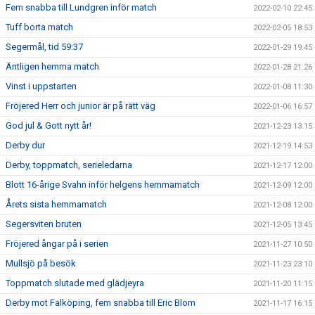
Fem snabba till Lundgren inför match
2022-02-10 22:45
Tuff borta match
2022-02-05 18:53
Segermål, tid 59:37
2022-01-29 19:45
Äntligen hemma match
2022-01-28 21:26
Vinst i uppstarten
2022-01-08 11:30
Fröjered Herr och junior är på rätt väg
2022-01-06 16:57
God jul & Gott nytt år!
2021-12-23 13:15
Derby dur
2021-12-19 14:53
Derby, toppmatch, serieledarna
2021-12-17 12:00
Blott 16-årige Svahn inför helgens hemmamatch
2021-12-09 12:00
Årets sista hemmamatch
2021-12-08 12:00
Segersviten bruten
2021-12-05 13:45
Fröjered ångar på i serien
2021-11-27 10:50
Mullsjö på besök
2021-11-23 23:10
Toppmatch slutade med glädjeyra
2021-11-20 11:15
Derby mot Falköping, fem snabba till Eric Blom
2021-11-17 16:15