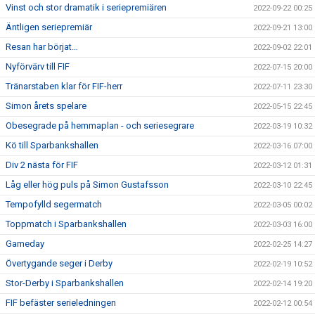
Vinst och stor dramatik i seriepremiären
2022-09-22 00:25
Äntligen seriepremiär
2022-09-21 13:00
Resan har börjat…
2022-09-02 22:01
Nyförvärv till FIF
2022-07-15 20:00
Tränarstaben klar för FIF-herr
2022-07-11 23:30
Simon årets spelare
2022-05-15 22:45
Obesegrade på hemmaplan - och seriesegrare
2022-03-19 10:32
Kö till Sparbankshallen
2022-03-16 07:00
Div 2 nästa för FIF
2022-03-12 01:31
Låg eller hög puls på Simon Gustafsson
2022-03-10 22:45
Tempofylld segermatch
2022-03-05 00:02
Toppmatch i Sparbankshallen
2022-03-03 16:00
Gameday
2022-02-25 14:27
Övertygande seger i Derby
2022-02-19 10:52
Stor-Derby i Sparbankshallen
2022-02-14 19:20
FIF befäster serieledningen
2022-02-12 00:54