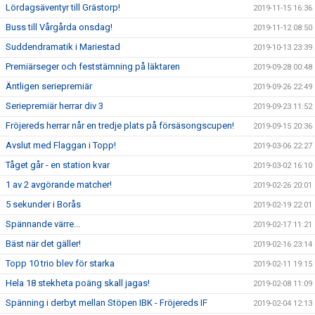
Lördagsäventyr till Grästorp!
2019-11-15 16:36
Buss till Vårgårda onsdag!
2019-11-12 08:50
Suddendramatik i Mariestad
2019-10-13 23:39
Premiärseger och feststämning på läktaren
2019-09-28 00:48
Äntligen seriepremiär
2019-09-26 22:49
Seriepremiär herrar div 3
2019-09-23 11:52
Fröjereds herrar når en tredje plats på försäsongscupen!
2019-09-15 20:36
Avslut med Flaggan i Topp!
2019-03-06 22:27
Tåget går - en station kvar
2019-03-02 16:10
1 av 2 avgörande matcher!
2019-02-26 20:01
5 sekunder i Borås
2019-02-19 22:01
Spännande värre...
2019-02-17 11:21
Bäst när det gäller!
2019-02-16 23:14
Topp 10 trio blev för starka
2019-02-11 19:15
Hela 18 stekheta poäng skall jagas!
2019-02-08 11:09
Spänning i derbyt mellan Stöpen IBK - Fröjereds IF
2019-02-04 12:13