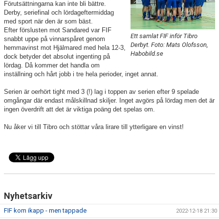
Förutsättningarna kan inte bli bättre.
TABELL & RESULTAT
Derby, seriefinal och lördageftermiddag
med sport när den är som bäst.
MATCHER
Efter förslusten mot Sandared var FIF
Ett samlat FIF inför Tibro
snabbt uppe på vinnarspåret genom
Derbyt. Foto: Mats Olofsson,
hemmavinst mot Hjälmared med hela 12-3,
Habobild.se
dock betyder det absolut ingenting på
lördag. Då kommer det handla om
inställning och hårt jobb i tre hela perioder, inget annat.
Serien är oerhört tight med 3 (!) lag i toppen av serien efter 9 spelade
omgångar där endast målskillnad skiljer. Inget avgörs på lördag men det är
ingen överdrift att det är viktiga poäng det spelas om.
Nu åker vi till Tibro och stöttar våra lirare till ytterligare en vinst!
Nyhetsarkiv
FIF kom ikapp - men tappade
2022-12-18 21:30