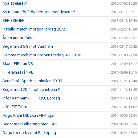
Nya spelare in!
2015-07-02 10:20
Ny tränare för Fröjereds innebandyherrar!
2015-06-11 00:21
SERIESEGER !!
2015-03-10 15:49
Inställd match imorgon lördag 28/2
2015-02-27 18:20
Årets andra förlust !!
2015-02-22 23:37
Seger med 5-3 mot Varnhem
2015-02-17 22:42
Hemma match mot Stöpen Fredag 9/1 19:00
2015-01-08 22:30
Skara-FIF från VB
2014-12-09 15:17
FIF-Halna Från VB
2014-12-09 15:15
Seriefinal i Sparbankshallen 19:00
2014-11-21 13:40
Seger med 20-4 mot serietrean !!!
2014-11-16 11:25
Inför Varnhem - FIF 16:00 Lördag
2014-11-15 11:52
Inför FIF-Tibro
2014-11-07 11:02
Hugo Klahr tillbaka i FIF-tröjan
2014-10-30 21:54
Seger mot Falköping med 14-2
2014-10-30 09:36
Dags för derby mot Falköping
2014-10-24 23:04