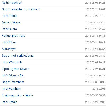
Ny tränare klar!
2016-08-06 16:28
Seger i avslutande matchen!
2016-03-21 23:02
Inför Fritsla
2016-03-20 21:49
Seger i Skara!
2016-03-16 23:18
Inför Skara
2016-03-15 21:42
Förlust mot Tibro
2016-03-12 16:35
Inför Tibro
2016-03-11 18:49
Matchflytt!
2016-03-10 15:54
Seger mot serieledarna
2016-03-06 08:30
Inför Wårgårda
2016-03-04 20:22
3 poäng mot Säven!
2016-02-27 16:31
Inför Sävens BK
2016-02-26 14:17
Seger i Varnhem
2016-02-06 08:38
Inför Varnhem
2016-02-05
3 sköna poäng i Fritsla
2016-01-30 08:32
Inför Fritsla
2016-01-28 22:36