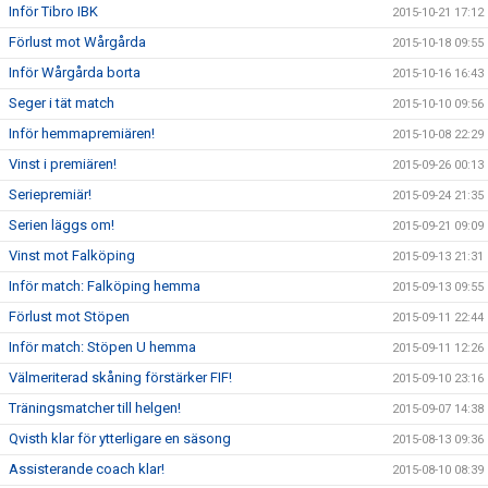
Inför Tibro IBK
2015-10-21 17:12
Förlust mot Wårgårda
2015-10-18 09:55
Inför Wårgårda borta
2015-10-16 16:43
Seger i tät match
2015-10-10 09:56
Inför hemmapremiären!
2015-10-08 22:29
Vinst i premiären!
2015-09-26 00:13
Seriepremiär!
2015-09-24 21:35
Serien läggs om!
2015-09-21 09:09
Vinst mot Falköping
2015-09-13 21:31
Inför match: Falköping hemma
2015-09-13 09:55
Förlust mot Stöpen
2015-09-11 22:44
Inför match: Stöpen U hemma
2015-09-11 12:26
Välmeriterad skåning förstärker FIF!
2015-09-10 23:16
Träningsmatcher till helgen!
2015-09-07 14:38
Qvisth klar för ytterligare en säsong
2015-08-13 09:36
Assisterande coach klar!
2015-08-10 08:39