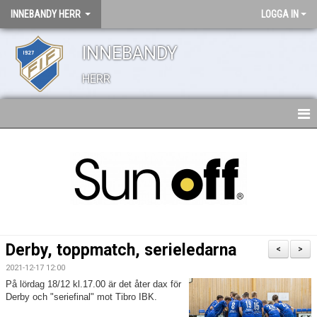
INNEBANDY HERR
LOGGA IN
INNEBANDY
HERR
HEM
TRUPPEN
NYHETER
BILDGALLERI
Derby, toppmatch, serieledarna
<
>
DOKUMENT
2021-12-17 12:00
På lördag 18/12 kl.17.00 är det åter dax för
KONTAKT
Derby och "seriefinal" mot Tibro IBK.