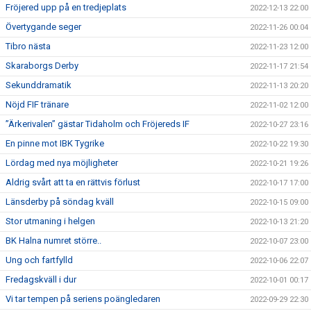
Fröjered upp på en tredjeplats
2022-12-13 22:00
Övertygande seger
2022-11-26 00:04
Tibro nästa
2022-11-23 12:00
Skaraborgs Derby
2022-11-17 21:54
Sekunddramatik
2022-11-13 20:20
Nöjd FIF tränare
2022-11-02 12:00
”Ärkerivalen” gästar Tidaholm och Fröjereds IF
2022-10-27 23:16
En pinne mot IBK Tygrike
2022-10-22 19:30
Lördag med nya möjligheter
2022-10-21 19:26
Aldrig svårt att ta en rättvis förlust
2022-10-17 17:00
Länsderby på söndag kväll
2022-10-15 09:00
Stor utmaning i helgen
2022-10-13 21:20
BK Halna numret större..
2022-10-07 23:00
Ung och fartfylld
2022-10-06 22:07
Fredagskväll i dur
2022-10-01 00:17
Vi tar tempen på seriens poängledaren
2022-09-29 22:30