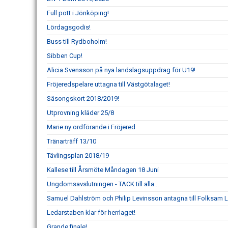
Full pott i Jönköping!
Lördagsgodis!
Buss till Rydboholm!
Sibben Cup!
Alicia Svensson på nya landslagsuppdrag för U19!
Fröjeredspelare uttagna till Västgötalaget!
Säsongskort 2018/2019!
Utprovning kläder 25/8
Marie ny ordförande i Fröjered
Tränarträff 13/10
Tävlingsplan 2018/19
Kallese till Årsmöte Måndagen 18 Juni
Ungdomsavslutningen - TACK till alla...
Samuel Dahlström och Philip Levinsson antagna till Folksam
Ledarstaben klar för herrlaget!
Grande finale!