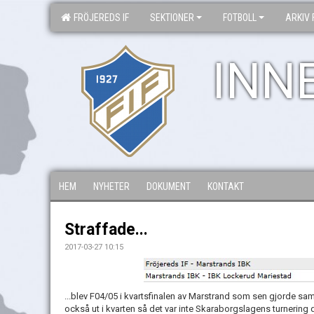
FRÖJEREDS IF
SEKTIONER
FOTBOLL
ARKIV 
INN
HEM
NYHETER
DOKUMENT
KONTAKT
Straffade...
2017-03-27 10:15
...blev F04/05 i kvartsfinalen av Marstrand som sen gjorde s
också ut i kvarten så det var inte Skaraborgslagens turnering d