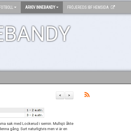
FOTBOLL
ARKIV INNEBANDY
FRÖJEREDS IBF HEMSIDA
EBANDY
<
>
amma sak med Lockerud i semin. Mullsjö åkte
enna gång. Surt naturligtvis men vi är en