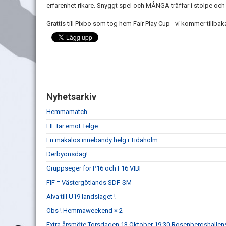
erfarenhet rikare. Snyggt spel och MÅNGA träffar i stolpe och ri
Grattis till Pixbo som tog hem Fair Play Cup - vi kommer tillbaka
Nyhetsarkiv
Hemmamatch
FIF tar emot Telge
En makalös innebandy helg i Tidaholm.
Derbyonsdag!
Gruppseger för P16 och F16 VIBF
FIF = Västergötlands SDF-SM
Alva till U19 landslaget !
Obs ! Hemmaweekend × 2
Extra årsmöte Torsdagen 13 Oktober 19:30 Rosenbergshallens