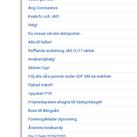
Ang Coronavirus
Kvalinfo och JAS!
Helg!
Du missar väl inte slutspurten…
Alla till hallen!
Rafflande avslutning JAS DJ17 väntar....
Innebandyhelg!
Sibben Cup!
Följ alla våra juniorer under SDF SM via webben.
Flyttad match!
Uppstart P13!
Fröjeredspelare uttagna till Västgötalaget!
Buss till Alingsås!
Föreningskläder utprovning
Årsmöte Innebandy
Div 1 Dam 2019/2020