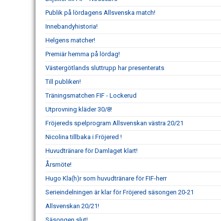
Publik på lördagens Allsvenska match!
Innebandyhistoria!
Helgens matcher!
Premiär hemma på lördag!
Västergötlands sluttrupp har presenterats
Till publiken!
Träningsmatchen FIF - Lockerud
Utprovning kläder 30/8!
Fröjereds spelprogram Allsvenskan västra 20/21
Nicolina tillbaka i Fröjered !
Huvudtränare för Damlaget klart!
Årsmöte!
Hugo Kla(h)r som huvudtränare för FIF-herr
Serieindelningen är klar för Fröjered säsongen 20-21
Allsvenskan 20/21!
Säsongen slut!