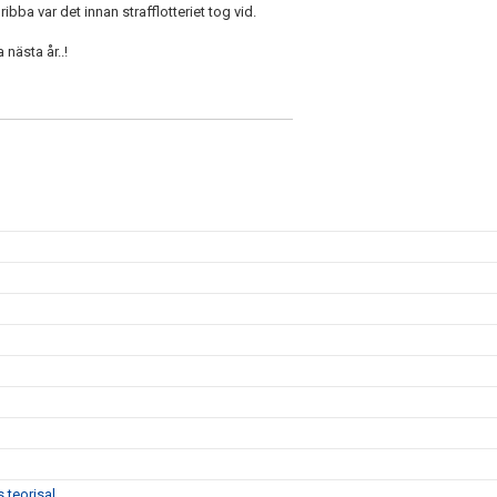
bba var det innan strafflotteriet tog vid.
 nästa år..!
 teorisal