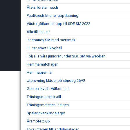
Årets första match
Publikrestriktioner uppdatering
Västergötlands trupp till SDF SM 2022
Alla till hallen !
Innebandy SM med mersmak
FIF tar emot Skoghall
Följ alla våra juniorer under SDF SM via webben
Hemmamatch igen
Hemmapremiär
Utprovning kläder på söndag 26/9!
Genrep ikväll . Välkomna !
Träningsmatch ikväll
Träningsmatcher i helgen!
Spelarutvecklingsläger
Årsmöte 27/6
Tova uttagen till landslagsläger