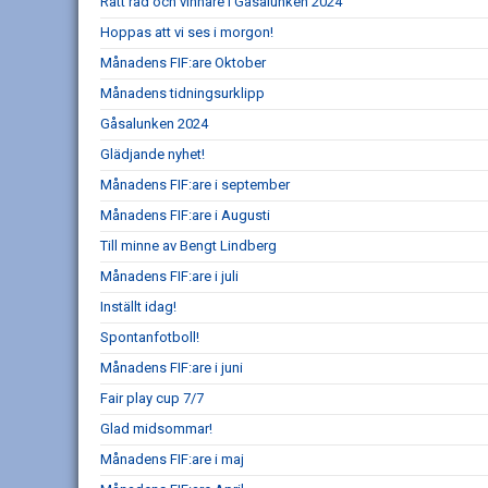
Rätt rad och vinnare i Gåsalunken 2024
Hoppas att vi ses i morgon!
Månadens FIF:are Oktober
Månadens tidningsurklipp
Gåsalunken 2024
Glädjande nyhet!
Månadens FIF:are i september
Månadens FIF:are i Augusti
Till minne av Bengt Lindberg
Månadens FIF:are i juli
Inställt idag!
Spontanfotboll!
Månadens FIF:are i juni
Fair play cup 7/7
Glad midsommar!
Månadens FIF:are i maj