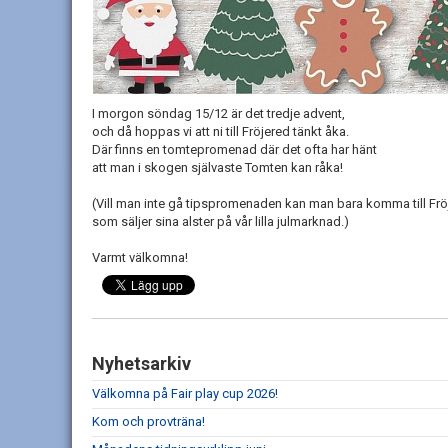
I morgon söndag 15/12 är det tredje advent,
och då hoppas vi att ni till Fröjered tänkt åka.
Där finns en tomtepromenad där det ofta har hänt
att man i skogen självaste Tomten kan råka!
(Vill man inte gå tipspromenaden kan man bara komma till Fröje
som säljer sina alster på vår lilla julmarknad.)
Varmt välkomna!
Nyhetsarkiv
Välkomna på Fair play cup 2026!
Kom och provträna!