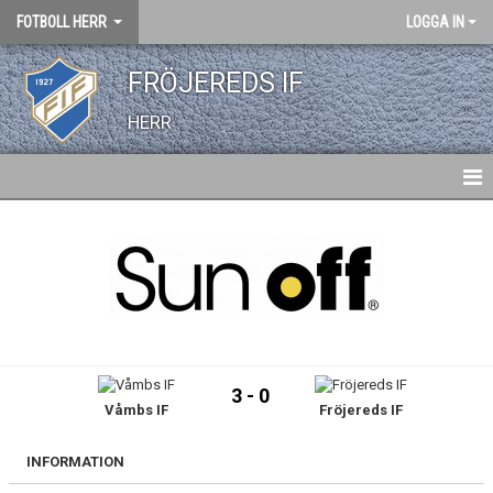
FOTBOLL HERR
LOGGA IN
FRÖJEREDS IF
HERR
HEM
NYHETER
KALENDER
TRUPPEN
3 - 0
Våmbs IF
Fröjereds IF
BILDGALLERI
DOKUMENT
INFORMATION