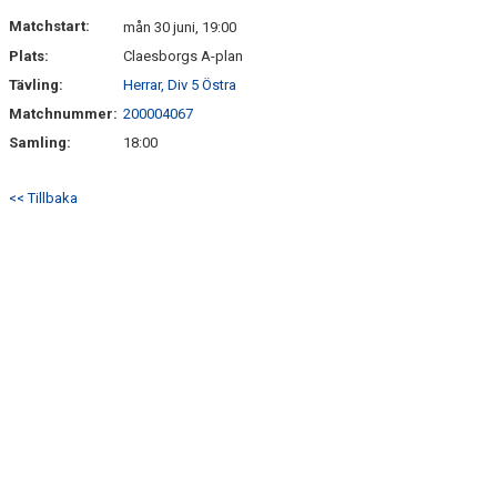
MARATONTABELL MÅL
Matchstart:
mån 30 juni, 19:00
Plats:
Claesborgs A-plan
MARATONTABELL MATCHER
Tävling:
Herrar, Div 5 Östra
KONTAKT
Matchnummer:
200004067
Samling:
18:00
MATCHER
<< Tillbaka
TABELL & RESULTAT A
TABELL & RESULTAT U