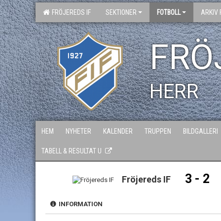
FRÖJEREDS IF
SEKTIONER
FOTBOLL
ARKIV 
FRÖ
HERR
HEM
NYHETER
KALENDER
TRUPPEN
BILDGALLERI
TABELL & RESULTAT U
3 - 2
Fröjereds IF
INFORMATION