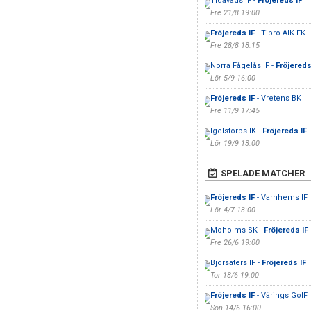
Tidavads IF -
Fröjereds IF
Fre 21/8 19:00
Fröjereds IF
- Tibro AIK FK
Fre 28/8 18:15
Norra Fågelås IF -
Fröjereds
Lör 5/9 16:00
Fröjereds IF
- Vretens BK
Fre 11/9 17:45
Igelstorps IK -
Fröjereds IF
Lör 19/9 13:00
SPELADE MATCHER
Fröjereds IF
- Varnhems IF
Lör 4/7 13:00
Moholms SK -
Fröjereds IF
Fre 26/6 19:00
Björsäters IF -
Fröjereds IF
Tor 18/6 19:00
Fröjereds IF
- Värings GoIF
Sön 14/6 16:00