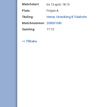
Matchstart:
tis 15 april, 18:15
Plats:
Fröjevi A
Tävling:
Herrar, Utveckling B Tidaholm
Matchnummer:
200031043
Samling:
17:15
<< Tillbaka