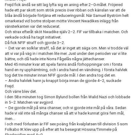
Frejd fick ändå se sitt lag lyfta sig en aning efter 2–0-målet. Fröjered
hade ett par skott som strök precis över ribban och känslan var att de
blåa ändå började förtjäna ett reduceringsmål. När Samuel Byström helt
omarkerad vid bortre stolpen mötte Vincent Nwadikes inlägg från
vänsterkanten var det reducerat.
Och strax efteråt sköt Nwadike själv 2–2. FIF var tillbaka i matchen. Och
verkade också ha tagit initiativet.
Då fick NFIF straff och gjorde 3–2.
– Det var en solklar straff, så det är inget att säga om. Men vi trodde väl
att vi var på väg in i matchen lite mer. Just under den perioden var vi lite
bättre, och då hade inte Norra Fågelås några jättechanser.
Med 45 minuter kvar att spela fanns ändå förhoppningar om i första
hand en ny upphämtning, och i andra hand en vändning. I första halvlek
tog det tre minuter innan NFIF gjorde mål. I den andra tog det en.
– Andra halvlek hann ju knappt börja innan de gjorde 4–2, suckade
Frejd.
Och värre blev det.
I den 58:e minuten tog Simon Bylund bollen från Walid Nazi och lobbade
in 5–2. Matchen var avgjord.
– De gjorde mål på sina chanser, och vi gjorde inte mål på våra. Sedan
hade vi väl inte så många chanser så att vi hade kunnat göra fem mål,
men...
I och med förlusten är FIF sex poäng från kvalplatsen till division 5 som
Folkabo IK klev upp på efter att ha besegrat Hössna/Timmele på
Skedevallen med 4–0.