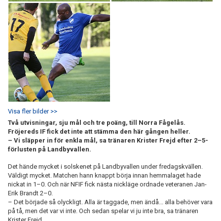
Visa fler bilder >>
Två utvisningar, sju mål och tre poäng, till Norra Fågelås.
Fröjereds IF fick det inte att stämma den här gången heller.
– Vi släpper in för enkla mål, sa tränaren Krister Frejd efter 2–5-
förlusten på Landbyvallen.
Det hände mycket i solskenet på Landbyvallen under fredagskvällen.
Väldigt mycket. Matchen hann knappt börja innan hemmalaget hade
nickat in 1–0. Och när NFIF fick nästa nickläge ordnade veteranen Jan-
Erik Brandt 2–0.
– Det började så olyckligt. Alla är taggade, men ändå... alla behöver vara
på tå, men det var vi inte. Och sedan spelar vi ju inte bra, sa tränaren
Krister Frejd.