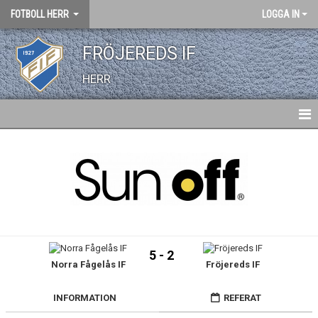
FOTBOLL HERR
LOGGA IN
FRÖJEREDS IF
HERR
HEM
NYHETER
KALENDER
TRUPPEN
5 - 2
Norra Fågelås IF
Fröjereds IF
BILDGALLERI
DOKUMENT
INFORMATION
REFERAT