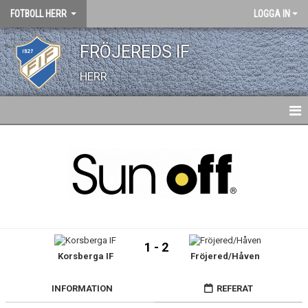
FOTBOLL HERR
LOGGA IN
FRÖJEREDS IF
HERR
HEM
NYHETER
KALENDER
TRUPPEN
1 - 2
Korsberga IF
Fröjered/Håven
BILDGALLERI
DOKUMENT
INFORMATION
REFERAT