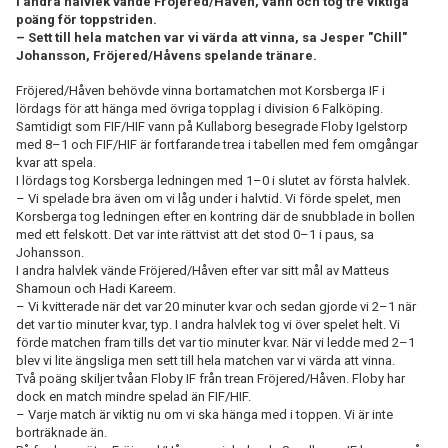
I andra halvlek vände Fröjered/Håven, vann och tog tre viktiga
poäng för toppstriden.
– Sett till hela matchen var vi värda att vinna, sa Jesper "Chill"
Johansson, Fröjered/Håvens spelande tränare.
Fröjered/Håven behövde vinna bortamatchen mot Korsberga IF i
lördags för att hänga med övriga topplag i division 6 Falköping.
Samtidigt som FIF/HIF vann på Kullaborg besegrade Floby Igelstorp
med 8–1 och FIF/HIF är fortfarande trea i tabellen med fem omgångar
kvar att spela.
I lördags tog Korsberga ledningen med 1–0 i slutet av första halvlek.
– Vi spelade bra även om vi låg under i halvtid. Vi förde spelet, men
Korsberga tog ledningen efter en kontring där de snubblade in bollen
med ett felskott. Det var inte rättvist att det stod 0–1 i paus, sa
Johansson.
I andra halvlek vände Fröjered/Håven efter var sitt mål av Matteus
Shamoun och Hadi Kareem.
– Vi kvitterade när det var 20 minuter kvar och sedan gjorde vi 2–1 när
det var tio minuter kvar, typ. I andra halvlek tog vi över spelet helt. Vi
förde matchen fram tills det var tio minuter kvar. När vi ledde med 2–1
blev vi lite ängsliga men sett till hela matchen var vi värda att vinna.
Två poäng skiljer tvåan Floby IF från trean Fröjered/Håven. Floby har
dock en match mindre spelad än FIF/HIF.
– Varje match är viktig nu om vi ska hänga med i toppen. Vi är inte
borträknade än.