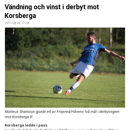
MARATONTABELL MÅL
Vändning och vinst i derbyt mot
Korsberga
MARATONTABELL MATCHER
2017-08-26 17:04
KONTAKT
MATCHER
TABELL & RESULTAT A
TABELL & RESULTAT U
Matteus Shamoun gjorde ett av Fröjered/Håvens två mål i derbysegern
mot Korsberga IF.
Korsberga ledde i paus.