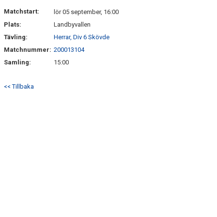
MARATONTABELL MÅL
Matchstart:
lör 05 september, 16:00
Plats:
Landbyvallen
MARATONTABELL MATCHER
Tävling:
Herrar, Div 6 Skövde
KONTAKT
Matchnummer:
200013104
Samling:
15:00
MATCHER
<< Tillbaka
TABELL & RESULTAT A
TABELL & RESULTAT U