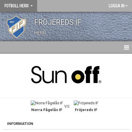
FOTBOLL HERR
LOGGA IN
FRÖJEREDS IF
HERR
HEM
NYHETER
KALENDER
TRUPPEN
vs
Norra Fågelås IF
Fröjereds IF
BILDGALLERI
DOKUMENT
INFORMATION