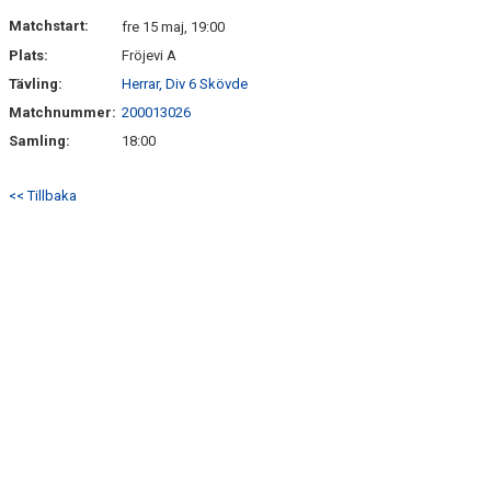
MARATONTABELL MÅL
Matchstart:
fre 15 maj, 19:00
Plats:
Fröjevi A
MARATONTABELL MATCHER
Tävling:
Herrar, Div 6 Skövde
KONTAKT
Matchnummer:
200013026
Samling:
18:00
MATCHER
<< Tillbaka
TABELL & RESULTAT A
TABELL & RESULTAT U