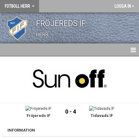
FOTBOLL HERR
LOGGA IN
FRÖJEREDS IF
HERR
HEM
NYHETER
KALENDER
TRUPPEN
0 - 4
Fröjereds IF
Tidavads IF
BILDGALLERI
DOKUMENT
INFORMATION