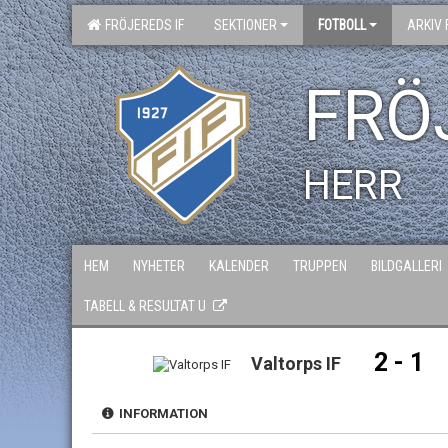
FRÖJEREDS IF
SEKTIONER
FOTBOLL
ARKIV 
FRÖ
HERR
HEM
NYHETER
KALENDER
TRUPPEN
BILDGALLERI
TABELL & RESULTAT U
2 - 1
Valtorps IF
INFORMATION