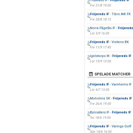
Tidavads IF -
Fröjereds IF
Fre 21/8 19:00
Fröjereds IF
- Tibro AIK FK
Fre 28/8 18:15
Norra Fågelås IF -
Fröjereds
Lör 5/9 16:00
Fröjereds IF
- Vretens BK
Fre 11/9 17:45
Igelstorps IK -
Fröjereds IF
Lör 19/9 13:00
SPELADE MATCHER
Fröjereds IF
- Varnhems IF
Lör 4/7 13:00
Moholms SK -
Fröjereds IF
Fre 26/6 19:00
Björsäters IF -
Fröjereds IF
Tor 18/6 19:00
Fröjereds IF
- Värings GoIF
Sön 14/6 16:00