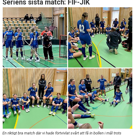
Seriens sista match: FIF-JIK
En riktigt bra match där vi hade förtvivlat svårt att få in bollen i mål trots