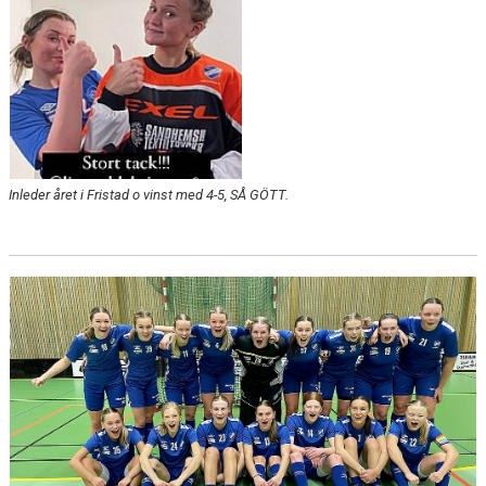
Inleder året i Fristad o vinst med 4-5, SÅ GÖTT.