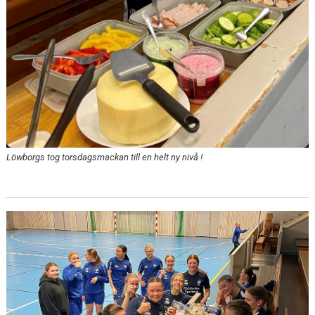
Löwborgs tog torsdagsmackan till en helt ny nivå !