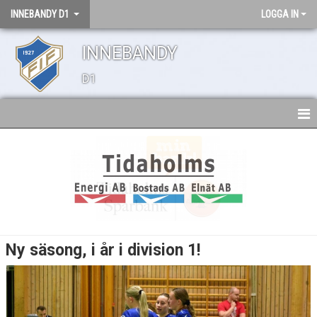
INNEBANDY D1
LOGGA IN
INNEBANDY
D1
HEM
TRUPPEN
NYHETER
BILDGALLERI
Ny säsong, i år i division 1!
DOKUMENT
KONTAKT